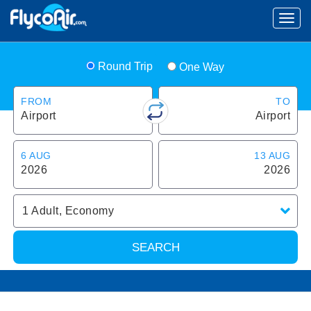
Round Trip
One Way
FROM
TO
Airport
Airport
6 AUG
13 AUG
2026
2026
1
Adult
,
Economy
SEARCH