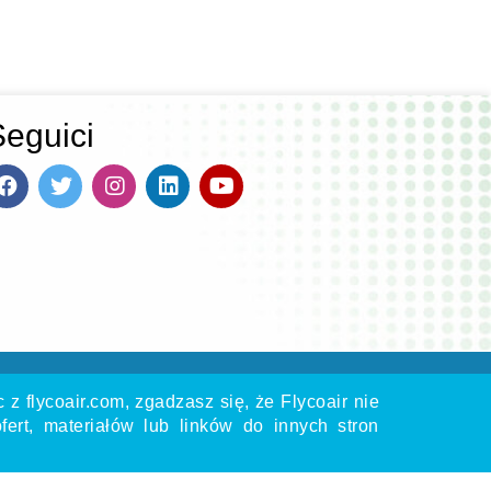
Seguici
 z flycoair.com, zgadzasz się, że Flycoair nie
fert, materiałów lub linków do innych stron
nizacją.