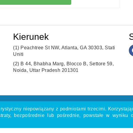
Kierunek
(1)
Peachtree St NW, Atlanta, GA 30303, Stati
Uniti
(2)
B 44, Bhabha Marg, Blocco B, Settore 59,
Noida, Uttar Pradesh 201301
urystyczny niepowiązany z podmiotami trzecimi. Korzystając
traty, bezpośrednie lub pośrednie, powstałe w wyniku o
ny z biurem podróży Flycoair, a nie z jakąkolwiek inną orga