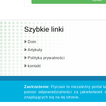
Szybkie linki
Dom
Artykuły
Polityka prywatności
kontakt
Zastrzeżenie:
Flycoair to niezależny portal t
ponosi odpowiedzialności za jakiekolwiek s
znajdujących się na tej stronie.
** Oznacza to, że numer telefonu jest powiąza