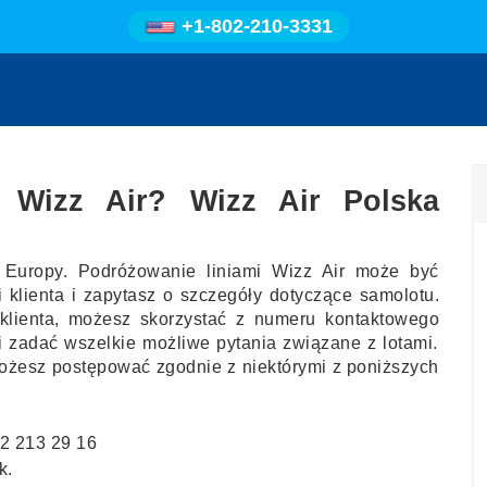
+1-802-210-3331
 Wizz Air? Wizz Air Polska
z Europy. Podróżowanie liniami Wizz Air może być
mi klienta i zapytasz o szczegóły dotyczące samolotu.
klienta, możesz skorzystać z numeru kontaktowego
i zadać wszelkie możliwe pytania związane z lotami.
możesz postępować zgodnie z niektórymi z poniższych
32 213 29 16
k.