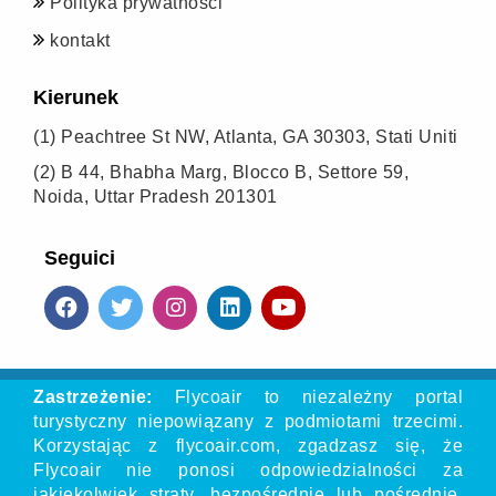
Polityka prywatności
kontakt
Kierunek
(1)
Peachtree St NW, Atlanta, GA 30303, Stati Uniti
(2)
B 44, Bhabha Marg, Blocco B, Settore 59,
Noida, Uttar Pradesh 201301
Seguici
Zastrzeżenie:
Flycoair to niezależny portal
turystyczny niepowiązany z podmiotami trzecimi.
Korzystając z flycoair.com, zgadzasz się, że
Flycoair nie ponosi odpowiedzialności za
jakiekolwiek straty, bezpośrednie lub pośrednie,