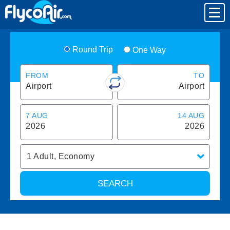
Round Trip
One Way
FROM
TO
Airport
Airport
7 AUG
14 AUG
2026
2026
1
Adult
,
Economy
SEARCH