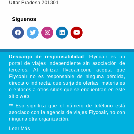
Uttar Pradesh 201301
Síguenos
Descargo de responsabilidad:
Flycoair es un
portal de viajes independiente sin asociación de
terceros. Al utilizar flycoair.com, acepta que
Flycoair no es responsable de ninguna pérdida,
directa o indirecta, que surja de ofertas, materiales
o enlaces a otros sitios que se encuentran en este
sitio web.
** Eso significa que el número de teléfono está
asociado con la agencia de viajes Flycoair, no con
ninguna otra organización.
Leer
Más