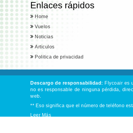
Enlaces rápidos
Home
Vuelos
Noticias
Articulos
Politica de privacidad
Descargo de responsabilidad:
Flycoair es u
no es responsable de ninguna pérdida, direct
web.
** Eso significa que el número de teléfono es
Leer
Más
Dere