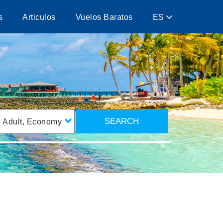
s
Articulos
Vuelos Baratos
ES
SEARCH
1
Adult
,
Economy