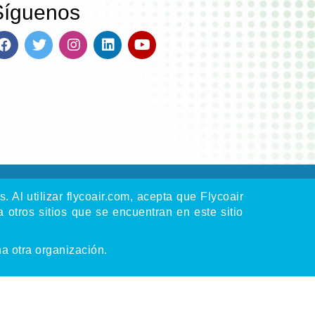
Síguenos
 Al utilizar flycoair.com, acepta que Flycoair
 otros sitios que se encuentran en este sitio
na otra organización.
chos.