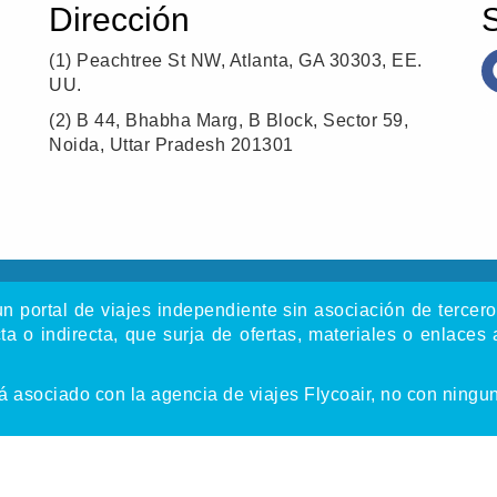
Dirección
(1)
Peachtree St NW, Atlanta, GA 30303, EE.
UU.
(2)
B 44, Bhabha Marg, B Block, Sector 59,
Noida, Uttar Pradesh 201301
n portal de viajes independiente sin asociación de terceros.
a o indirecta, que surja de ofertas, materiales o enlaces a
tá asociado con la agencia de viajes Flycoair, no con ningu
chos de autor © 2016-
2026
flycoair. Reservados todos los dere