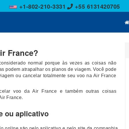
+1-802-210-3331
+55 6131420705
ir France?
onsiderado normal porque às vezes as coisas não
ias podem atrapalhar os planos de viagem. Você pode
viagem ou cancelar totalmente seu voo na Air France
celar voo da Air France e também outras coisas
ir France.
e ou aplicativo
online são pelo aplicativo e pelo site da companhia