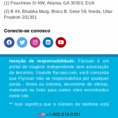
(1)
Peachtree St NW, Atlanta, GA 30303, EUA
(2)
B 44, Bhabha Marg, Bloco B, Setor 59, Noida, Uttar
Pradesh 201301
Conecte-se conosco
Isenção de responsabilidade:
Flycoair é um
portal de viagens independente sem associação
de terceiros. Usando flycoair.com, você concorda
que Flycoair não se responsabiliza por qualquer
perda - direta ou indireta, decorrente de ofertas,
materiais ou links para outros sites encontrados
neste site.
** Isso significa que o número de telefone está
associado à agência de viagens Flycoair, não a
+1-802-210-3331
qualquer outra organização