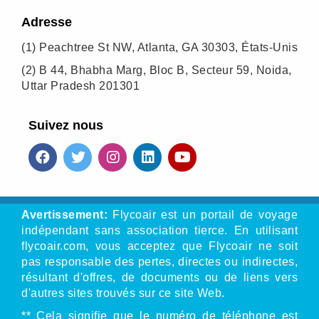
Adresse
(1)
Peachtree St NW, Atlanta, GA 30303, États-Unis
(2)
B 44, Bhabha Marg, Bloc B, Secteur 59, Noida,
Uttar Pradesh 201301
Suivez nous
Avertissement:
Flycoair est un portail de voyage
indépendant sans association tierce. En utilisant
flycoair.com, vous acceptez que Flycoair ne soit
pas responsable des pertes, directes ou indirectes,
résultant d'offres, de documents ou de liens vers
d'autres sites trouvés sur ce site Web.
** Cela signifie que le numéro de téléphone est