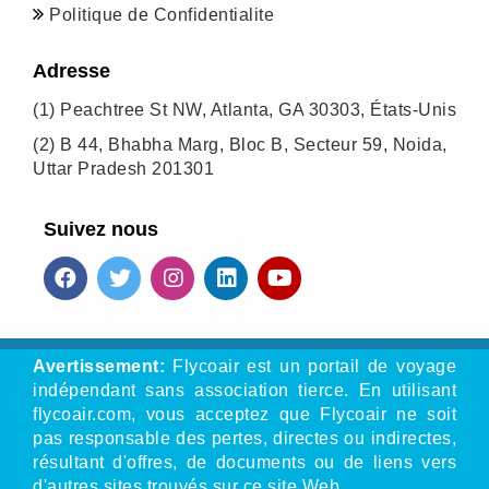
Politique de Confidentialite
Adresse
(1)
Peachtree St NW, Atlanta, GA 30303, États-Unis
(2)
B 44, Bhabha Marg, Bloc B, Secteur 59, Noida,
Uttar Pradesh 201301
Suivez nous
Avertissement:
Flycoair est un portail de voyage
indépendant sans association tierce. En utilisant
flycoair.com, vous acceptez que Flycoair ne soit
pas responsable des pertes, directes ou indirectes,
résultant d'offres, de documents ou de liens vers
d'autres sites trouvés sur ce site Web.