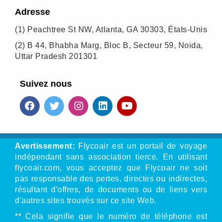
Adresse
(1)
Peachtree St NW, Atlanta, GA 30303, États-Unis
(2)
B 44, Bhabha Marg, Bloc B, Secteur 59, Noida,
Uttar Pradesh 201301
Suivez nous
Avertissement:
Flycoair est un portail de voyage
indépendant sans association tierce. En utilisant
flycoair.com, vous acceptez que Flycoair ne soit
pas responsable des pertes, directes ou indirectes,
résultant d'offres, de documents ou de liens vers
d'autres sites trouvés sur ce site Web.
** Cela signifie que le numéro de téléphone est