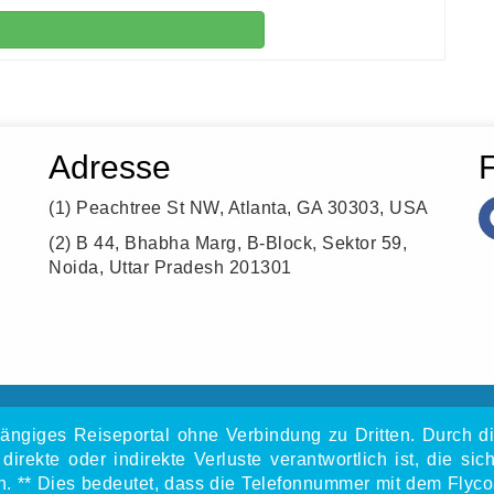
Adresse
(1)
Peachtree St NW, Atlanta, GA 30303, USA
(2)
B 44, Bhabha Marg, B-Block, Sektor 59,
Noida, Uttar Pradesh 201301
hängiges Reiseportal ohne Verbindung zu Dritten. Durch di
 direkte oder indirekte Verluste verantwortlich ist, die
 ** Dies bedeutet, dass die Telefonnummer mit dem Flycoai