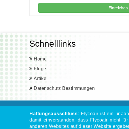
Einreichen
Schnelllinks
Home
Fluge
Artikel
Datenschutz Bestimmungen
Haftungsausschluss:
Flycoair ist ein unab
damit einverstanden, dass Flycoair nicht für
anderen Websites auf dieser Website ergeben.