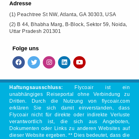
Adresse
(1)
Peachtree St NW, Atlanta, GA 30303, USA
(2)
B 44, Bhabha Marg, B-Block, Sektor 59, Noida,
Uttar Pradesh 201301
Folge uns
Haftungsausschluss:
Flycoair ist ein
unabhängiges Reiseportal ohne Verbindung zu
Dritten. Durch die Nutzung von flycoair.com
erklären Sie sich damit einverstanden, dass
Flycoair nicht für direkte oder indirekte Verluste
verantwortlich ist, die sich aus Angeboten,
Dokumenten oder Links zu anderen Websites auf
dieser Website ergeben. ** Dies bedeutet, dass die